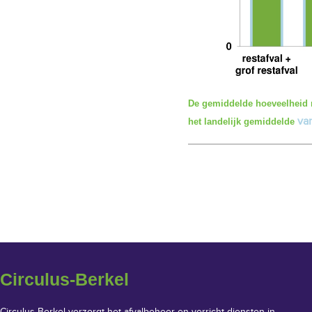
De gemiddelde hoeveelheid r
va
het landelijk gemiddelde
Circulus-Berkel