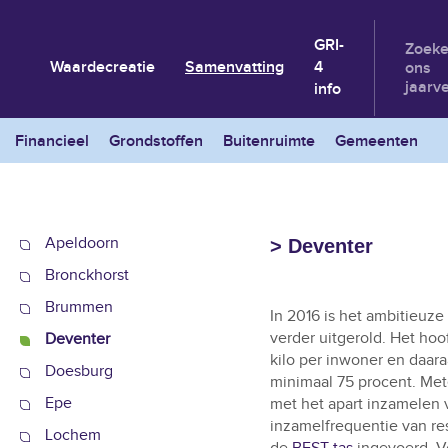
GRI-
Zoeke
Waardecreatie
Samenvatting
4
ons
jaarv
info
Financieel
Grondstoffen
Buitenruimte
Gemeenten
Apeldoorn
> Deventer
Bronckhorst
Brummen
In 2016 is het ambitieuz
verder uitgerold. Het hoo
Deventer
kilo per inwoner en daa
Doesburg
minimaal 75 procent. Met
Epe
met het apart inzamelen v
inzamelfrequentie van res
Lochem