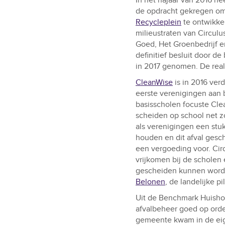
In het najaar van 2016 h
de opdracht gekregen om
Recycleplein
te ontwikkel
milieustraten van Circul
Goed, Het Groenbedrijf 
definitief besluit door d
in 2017 genomen. De real
CleanWise
is in 2016 ver
eerste verenigingen aan b
basisscholen focuste Clea
scheiden op school net z
als verenigingen een stuk
houden en dit afval gesch
een vergoeding voor. Circ
vrijkomen bij de scholen
gescheiden kunnen word
Belonen
, de landelijke p
Uit de Benchmark Huishou
afvalbeheer goed op orde
gemeente kwam in de eig