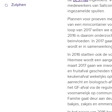
de
BEST-tas
ingevoerd. V
Zutphen
medewerkers van Sallcon 
ingezamelde spullen.
Plannen voor proeven m
van een minicontainer voo
loop van 2017 willen we 
2016 is daarom onderzoc
beïnvloeden. In 2017 gaa
wordt er in samenwerking
In 2016 startten ook de 
Hiermee wordt een aange
maart 2017 gaan we inwon
en fruitafval gescheiden
keukenafval wekelijks op
aanrecht en biologisch-a
het GF-afval via de reguli
voornamelijk op communic
Familie gaat deur aan de
bakjes, zakjes en emmers